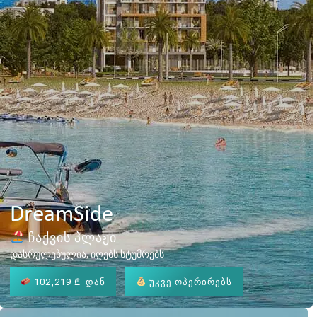
DreamSide
ჩაქვის პლაჟი
დასრულებულია, იღებს სტუმრებს
102,219 ₾
-დან
უკვე ოპერირებს