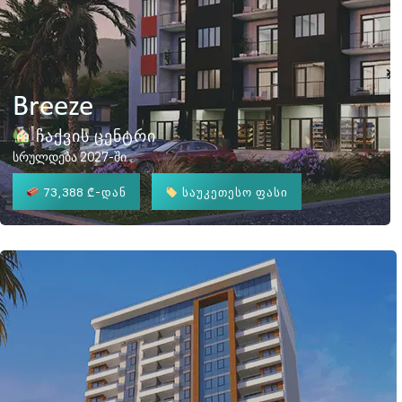
Breeze
ჩაქვის ცენტრი
სრულდება 2027-ში
73,388 ₾
-დან
საუკეთესო ფასი