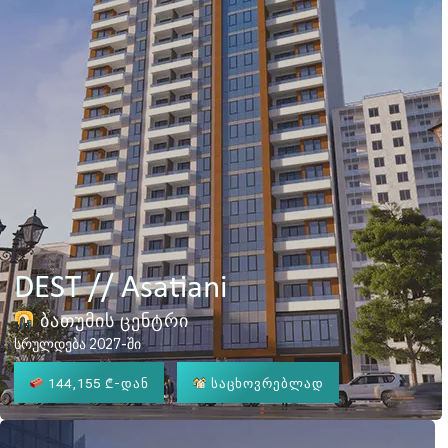
DEST // Asatiani
ბათუმის ცენტრი
სრულდება 2027-ში
144,155 ₾
-დან
საცხოვრებლად