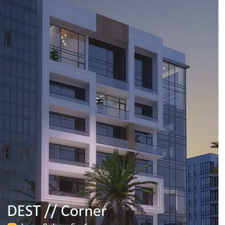
გარანტირებული შემოსავალი 8%
DREAM RESIDENCE
ჩაქვის პლაჟი
შეთავაზების მიღება
პროექტების ნახვა
DEST // Corner