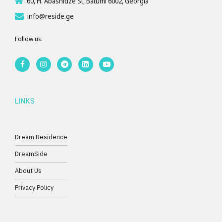
60, H. Abashidze St, Batumi 6002, Georgia
info@reside.ge
Follow us:
LINKS
Dream Residence
DreamSide
About Us
Privacy Policy